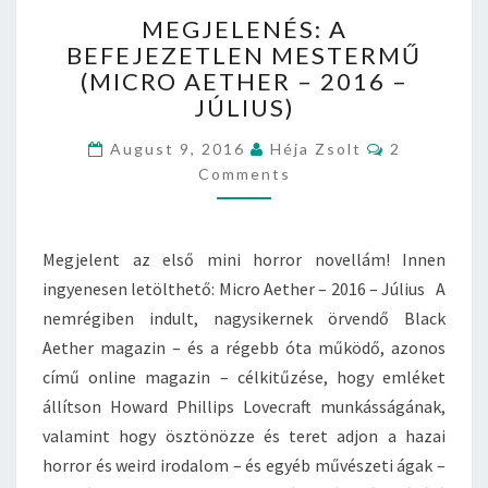
M
–
MEGJELENÉS: A
E
2
BEFEJEZETLEN MESTERMŰ
G
0
(MICRO AETHER – 2016 –
J
1
E
JÚLIUS)
6
L
–
C
August 9, 2016
E
Héja Zsolt
2
O
A
N
Comments
M
U
M
É
E
G
S
N
U
T
:
Megjelent az első mini horror novellám! Innen
S
S
A
Z
ingyenesen letölthető: Micro Aether – 2016 – Július A
B
T
nemrégiben indult, nagysikernek örvendő Black
E
U
F
Aether magazin – és a régebb óta működő, azonos
S
E
című online magazin – célkitűzése, hogy emléket
)
J
állítson Howard Phillips Lovecraft munkásságának,
E
valamint hogy ösztönözze és teret adjon a hazai
Z
E
horror és weird irodalom – és egyéb művészeti ágak –
T