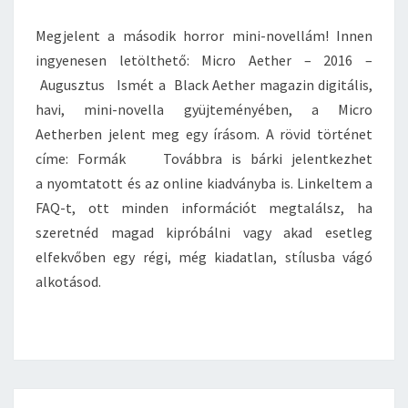
É
N
T
S
Megjelent a második horror mini-novellám! Innen
S
:
ingyenesen letölthető: Micro Aether – 2016 –
F
Augusztus Ismét a Black Aether magazin digitális,
O
R
havi, mini-novella gyüjteményében, a Micro
M
Aetherben jelent meg egy írásom. A rövid történet
Á
címe: Formák Továbbra is bárki jelentkezhet
K
a nyomtatott és az online kiadványba is. Linkeltem a
(
M
FAQ-t, ott minden információt megtalálsz, ha
I
szeretnéd magad kipróbálni vagy akad esetleg
C
elfekvőben egy régi, még kiadatlan, stílusba vágó
R
alkotásod.
O
A
E
T
H
E
R