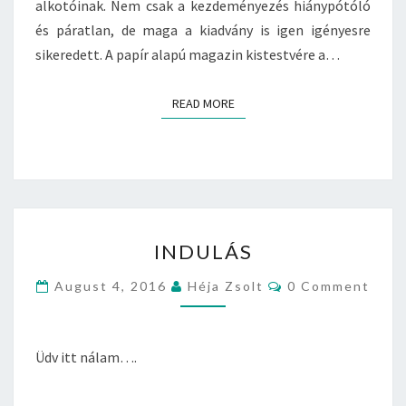
alkotóinak. Nem csak a kezdeményezés hiánypótóló
L
és páratlan, de maga a kiadvány is igen igényesre
E
sikeredett. A papír alapú magazin kistestvére a…
N
M
E
READ MORE
READ MORE
S
T
E
R
M
Ű
I
(
INDULÁS
N
M
D
I
C
August 4, 2016
Héja Zsolt
0 Comment
U
C
O
M
L
R
M
Á
O
E
N
S
A
Üdv itt nálam….
T
E
S
T