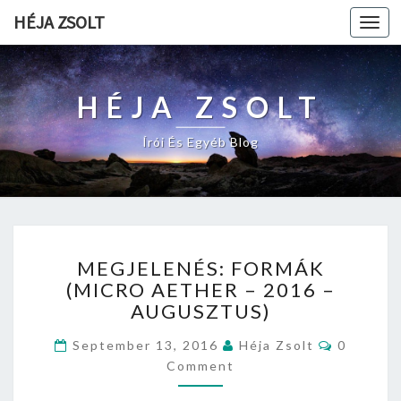
HÉJA ZSOLT
Togg
navi
HÉJA ZSOLT
Írói És Egyéb Blog
M
MEGJELENÉS: FORMÁK
E
(MICRO AETHER – 2016 –
G
AUGUSZTUS)
J
E
C
September 13, 2016
Héja Zsolt
0
L
O
Comment
E
M
M
N
E