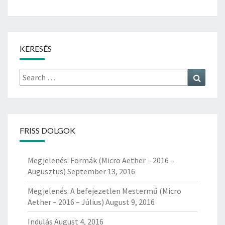
H
E
R
–
KERESÉS
2
0
1
Search
Search
6
for:
–
J
Ú
L
FRISS DOLGOK
I
U
Megjelenés: Formák (Micro Aether – 2016 –
S
Augusztus)
September 13, 2016
)
Megjelenés: A befejezetlen Mestermű (Micro
Aether – 2016 – Július)
August 9, 2016
Indulás
August 4, 2016