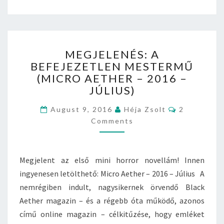
T
H
E
R
M
–
MEGJELENÉS: A
E
2
BEFEJEZETLEN MESTERMŰ
G
0
(MICRO AETHER – 2016 –
J
1
E
JÚLIUS)
6
L
–
C
August 9, 2016
E
Héja Zsolt
2
O
A
N
Comments
M
U
M
É
E
G
S
N
U
T
:
Megjelent az első mini horror novellám! Innen
S
S
A
Z
ingyenesen letölthető: Micro Aether – 2016 – Július A
B
T
nemrégiben indult, nagysikernek örvendő Black
E
U
F
Aether magazin – és a régebb óta működő, azonos
S
E
című online magazin – célkitűzése, hogy emléket
)
J