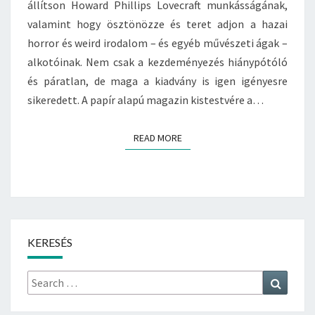
állítson Howard Phillips Lovecraft munkásságának,
E
valamint hogy ösztönözze és teret adjon a hazai
Z
E
horror és weird irodalom – és egyéb művészeti ágak –
T
alkotóinak. Nem csak a kezdeményezés hiánypótóló
L
és páratlan, de maga a kiadvány is igen igényesre
E
sikeredett. A papír alapú magazin kistestvére a…
N
M
E
READ MORE
READ MORE
S
T
E
R
M
Ű
(
KERESÉS
M
I
Search
Search
C
for:
R