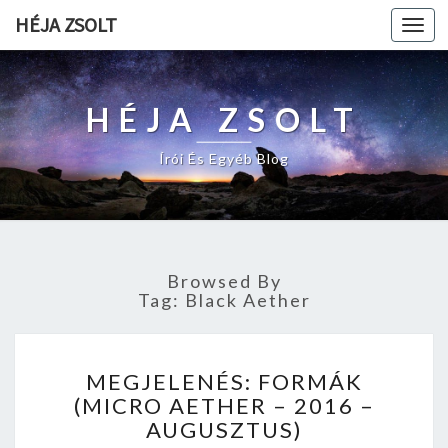
HÉJA ZSOLT
Togg
navi
HÉJA ZSOLT
Írói És Egyéb Blog
Browsed By
Tag: Black Aether
M
MEGJELENÉS: FORMÁK
E
(MICRO AETHER – 2016 –
G
AUGUSZTUS)
J