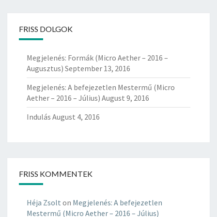
O
A
E
FRISS DOLGOK
T
H
E
Megjelenés: Formák (Micro Aether – 2016 –
R
Augusztus)
September 13, 2016
–
Megjelenés: A befejezetlen Mestermű (Micro
2
Aether – 2016 – Július)
August 9, 2016
0
1
Indulás
August 4, 2016
6
–
J
Ú
L
I
FRISS KOMMENTEK
U
S
Héja Zsolt
on
Megjelenés: A befejezetlen
)
Mestermű (Micro Aether – 2016 – Július)