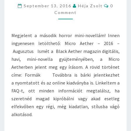
E
C
September 13, 2016
Héja Zsolt
0
L
O
Comment
E
M
M
N
E
É
N
T
S
Megjelent a második horror mini-novellám! Innen
S
:
ingyenesen letölthető: Micro Aether – 2016 –
F
Augusztus Ismét a Black Aether magazin digitális,
O
R
havi, mini-novella gyüjteményében, a Micro
M
Aetherben jelent meg egy írásom. A rövid történet
Á
címe: Formák Továbbra is bárki jelentkezhet
K
a nyomtatott és az online kiadványba is. Linkeltem a
(
M
FAQ-t, ott minden információt megtalálsz, ha
I
szeretnéd magad kipróbálni vagy akad esetleg
C
elfekvőben egy régi, még kiadatlan, stílusba vágó
R
alkotásod.
O
A
E